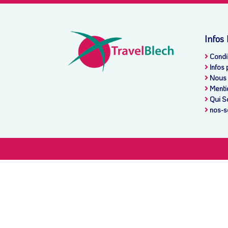
Infos
Condit
Infos 
Nous 
Menti
Qui S
nos-s