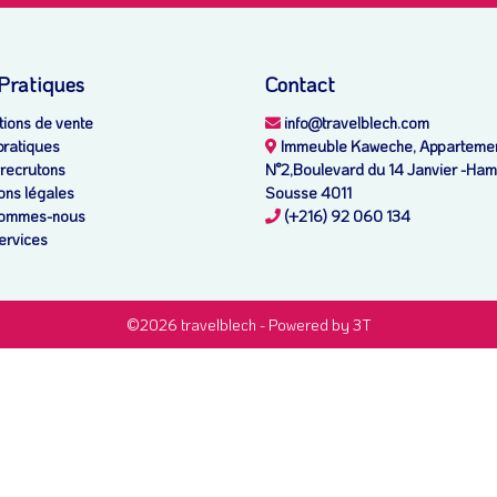
 Pratiques
Contact
ions de vente
info@travelblech.com
pratiques
Immeuble Kaweche, Apparteme
recrutons
N°2,Boulevard du 14 Janvier -H
ons légales
Sousse 4011
ommes-nous
(+216) 92 060 134
ervices
©2026 travelblech -
Powered by 3T