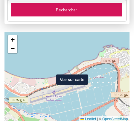
Rechercher
+
−
Voir sur carte
Leaflet
|
©
OpenStreetMap