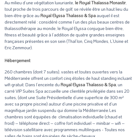
Au milieu d’une végétation luxuriante,
le Royal Thalassa Monastir
,
tout proche de trois parcours de golf, se révèle être un haut lieu du
bien-être grâce au
Royal Elyssa Thalasso & Spa
auquel il est
directement relié : considéré comme l’un des plus beaux centres de
thalassothérapie au monde, le Royal Elyssa conjugue bien-être,
fitness et beauté grâce à l’addition de quatre grandes enseignes
françaises présentes en son sein (Thal’Ion, Cinq Mondes, L’Usine et
Eric Zemmour).
Hébergement
260 chambres (dont 7 suites), vastes et toutes ouvertes vers la
Méditerranée offrent un confort cinq étoiles de haut standing incluant
wifi gratuit. Dans l’enceinte du
Royal Elyssa Thalasso & Spa
, un
carré VIP Suites Spa accueille une clientèle privilégiée dans ses 20
suites, (dont une Suite Présidentielle d’une superficie de 300 m²
avec sa propre piscine) autour d’une piscine privative et d’un
magnifique jardin suspendu qui domine la Méditerranée.Les
chambres sont équipées de climatisation individuelle (chaud et
froid) – téléphone direct – coffre fort individuel – minibar – wifi –
télévision satellitaire avec programmes multilingues - Toutes nos
salles de bains sont équipées de sèche-cheveux.