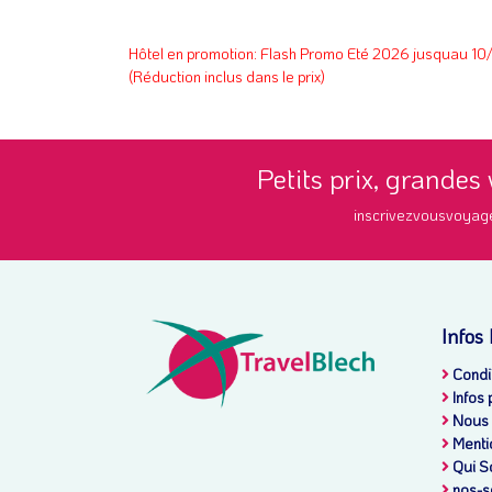
Hôtel en promotion: Flash Promo Eté 2026 jusquau
(Réduction inclus dans le prix)
Petits prix, grandes
inscrivezvousvoyag
Infos
Condit
Infos 
Nous 
Menti
Qui S
nos-s