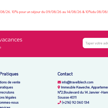
 10/08/26, 10% pour un séjour du 09/08/26 au 14/08/26 & 10%du 08/0
 vacances
e
 Pratiques
Contact
ions de vente
info@travelblech.com
pratiques
Immeuble Kaweche, Apparteme
recrutons
N°2,Boulevard du 14 Janvier -H
ons légales
Sousse 4011
ommes-nous
(+216) 92 060 134
ervices