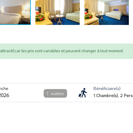
ttractif,car les prix sont variables et peuvent changer à tout moment .
nche
Bénéficiaire(s)
1
nuitées
2026
1
Chambre(s),
2
Pers