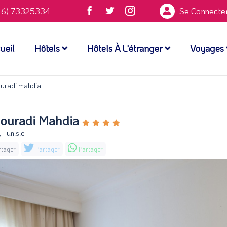
6) 73325334
Se Connecte
ueil
Hôtels
Hôtels À L'étranger
Voyages
ouradi mahdia
Mouradi Mahdia
 Tunisie
tager
Partager
Partager