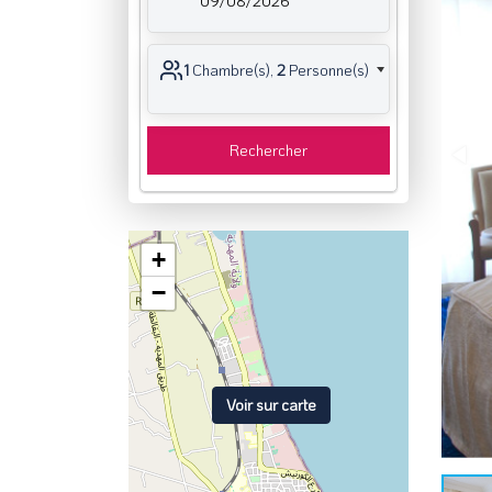
09/08/2026
1
Chambre(s),
2
Personne(s)
Rechercher
+
−
Voir sur carte