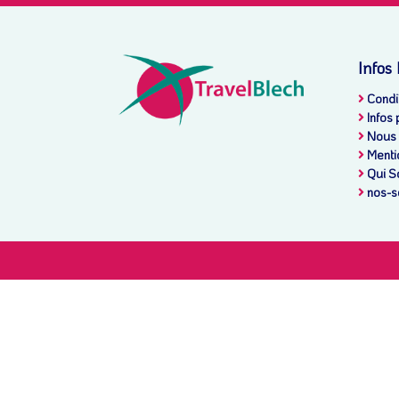
Infos
Condit
Infos 
Nous 
Menti
Qui S
nos-s