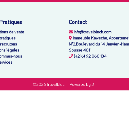
 Pratiques
Contact
ions de vente
info@travelblech.com
pratiques
Immeuble Kaweche, Apparteme
recrutons
N°2,Boulevard du 14 Janvier -H
ons légales
Sousse 4011
ommes-nous
(+216) 92 060 134
ervices
©2026 travelblech -
Powered by 3T