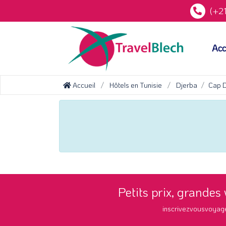
(+21
Acc
Accueil
Hôtels en Tunisie
Djerba
Cap D
Petits prix, grandes
inscrivezvousvoyag